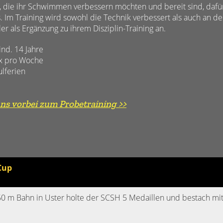
, die ihr Schwimmen verbessern möchten und bereit sind, dafü
Im Training wird sowohl die Technik verbessert als auch an der
r als Ergänzung zu ihrem Disziplin-Training an.
d. 14 Jahre
 x pro Woche
ulferien
uns vorbei zum Probetraining >>
Cup
0 m Bahn in Uster holte der SCSH 5 Medaillen und bestach mit