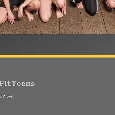
FitTeens
rstützen