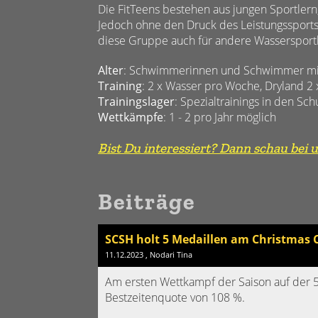
Die FitTeens bestehen aus jungen Sportlern
Jedoch ohne den Druck des Leistungssports. 
diese Gruppe auch für andere Wassersportle
Alter
: Schwimmerinnen und Schwimmer min
Training
: 2 x Wasser pro Woche, Dryland 2
Trainingslager
: Spezialtrainings in den Sch
Wettkämpfe
: 1 - 2 pro Jahr möglich
Bist Du interessiert? Dann schau bei 
Beiträge
SCSH holt 5 Medaillen am Christmas 
11.12.2023
, Nodari Tina
Am ersten Wettkampf der Saison auf der 5
Bestzeitenquote von 108 %.