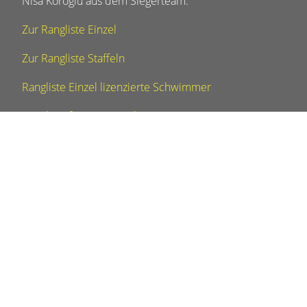
Nisa Köroglu aus dem Siegerteam.
Zur Rangliste Einzel
Zur Rangliste Staffeln
Rangliste Einzel lizenzierte Schwimmer
Rangliste für SHport Talent