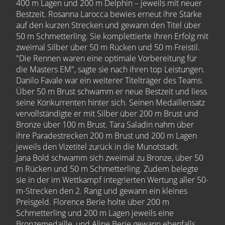
400 m Lagen und 200 m Delphin – jeweils mit neuer
Bestzeit. Rosanna Larocca bewies erneut ihre Stärke
auf den kurzen Strecken und gewann den Titel über
50 m Schmetterling. Sie komplettierte ihren Erfolg mit
zweimal Silber über 50 m Rücken und 50 m Freistil.
"Die Rennen waren eine optimale Vorbereitung für
die Masters EM", sagte sie nach ihren top Leistungen.
Danilo Favale war ein weiterer Titelträger des Teams.
Über 50 m Brust schwamm er neue Bestzeit und liess
seine Konkurrenten hinter sich. Seinen Medaillensatz
vervollständigte er mit Silber über 200 m Brust und
Bronze über 100 m Brust. Tara Saladin nahm über
ihre Paradestrecken 200 m Brust und 200 m Lagen
jeweils den Vizetitel zurück in die Munotstadt.
Jana Bold schwamm sich zweimal zu Bronze, über 50
m Rücken und 50 m Schmetterling. Zudem belegte
sie in der im Wettkampf integrierten Wertung aller 50-
m-Strecken den 2. Rang und gewann ein kleines
Preisgeld. Florence Berie holte über 200 m
Schmetterling und 200 m Lagen jeweils eine
Bronzemedaille, und Aline Berie gewann ebenfalls