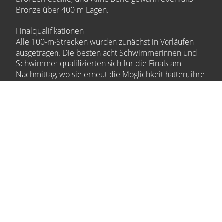
Bronze über 400 m Lagen.
Finalqualifikationen
Alle 100-m-Strecken wurden zunächst in Vorläufen
ausgetragen. Die besten acht Schwimmerinnen und
Schwimmer qualifizierten sich für die Finals am
Nachmittag, wo sie erneut die Möglichkeit hatten, ihre
Zeiten zu verbessern und Medaillen zu gewinnen. Mit
einer Finalquali, aber ohne Medaillen blieben Jana
Bold 100 m Schmetterling und 100 m Rücken, Erim
Ekinci 100 m Schmetterling und 100 m Freistil, Danilo
Favale 100 Rücken, Tara Saladin über 100 m Brust,
Florence Berie 100 m Schmetterling, Nisa Köroglu 100
m Freistil und Gabriel Dubs über 100 m Freistil.