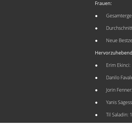
Frauen:
● Gesamtergebn
● Durchschnittl
● Neue Bestzei
Hervorzuhebend
● Erim Ekinci: 2
● Danilo Favale:
● Jorin Fenner: 
● Yanis Sägesser
● Til Saladin: 1.
● Ben Wanner: 2.