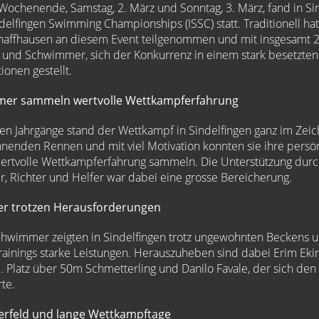
ochenende, Samstag, 2. März und Sonntag, 3. März, fand in Sin
ndelfingen Swimming Championships (ISSC) statt. Traditionell ha
affhausen an diesem Event teilgenommen und mit insgesamt 
nd Schwimmer, sich der Konkurrenz in einem stark besetzten
onen gestellt.
mer sammeln wertvolle Wettkampferfahrung
en Jahrgänge stand der Wettkampf in Sindelfingen ganz im Zei
nnenden Rennen und mit viel Motivation konnten sie ihre persö
ertvolle Wettkampferfahrung sammeln. Die Unterstützung durch 
, Richter und Helfer war dabei eine grosse Bereicherung.
r trotzen Herausforderungen
chwimmer zeigten in Sindelfingen trotz ungewohnten Beckens u
ainings starke Leistungen. Herauszuheben sind dabei Erim Eki
 Platz über 50m Schmetterling und Danilo Favale, der sich den 
te.
rfeld und lange Wettkampftage