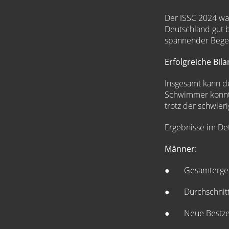
Der ISSC 2024 wa
Deutschland gut b
spannender Bege
Erfolgreiche Bil
Insgesamt kann d
Schwimmer konnte
trotz der schwier
Ergebnisse im Det
Männer:
● Gesamtergebn
● Durchschnittl
● Neue Bestzei