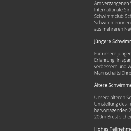
Am vergangenen W
Internationale Si
Schwimmclub Sch
Schwimmerinnen u
aus mehreren Nati
Jüngere Schwim
Für unsere jünger
Erfahrung. In spa
verbessern und w
Mannschaftsführer
Ältere Schwimme
Unsere älteren S
Umstellung des Tr
hervorragenden 2.
200m Brust sicher
Hohes Teilnehme