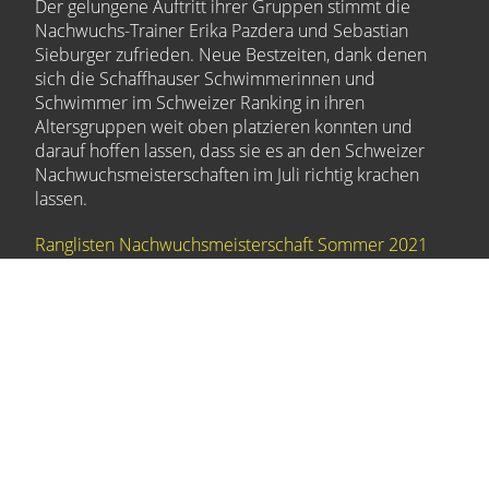
Der gelungene Auftritt ihrer Gruppen stimmt die
Nachwuchs-Trainer Erika Pazdera und Sebastian
Sieburger zufrieden. Neue Bestzeiten, dank denen
sich die Schaffhauser Schwimmerinnen und
Schwimmer im Schweizer Ranking in ihren
Altersgruppen weit oben platzieren konnten und
darauf hoffen lassen, dass sie es an den Schweizer
Nachwuchsmeisterschaften im Juli richtig krachen
lassen.
Ranglisten Nachwuchsmeisterschaft Sommer 2021
Zum Fotoalbum