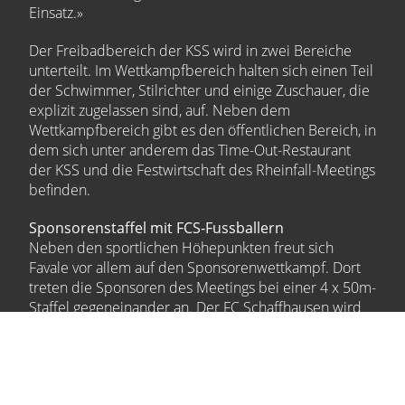
Einsatz.»
Der Freibadbereich der KSS wird in zwei Bereiche
unterteilt. Im Wettkampfbereich halten sich einen Teil
der Schwimmer, Stilrichter und einige Zuschauer, die
explizit zugelassen sind, auf. Neben dem
Wettkampfbereich gibt es den öffentlichen Bereich, in
dem sich unter anderem das Time-Out-Restaurant
der KSS und die Festwirtschaft des Rheinfall-Meetings
befinden.
Sponsorenstaffel mit FCS-Fussballern
Neben den sportlichen Höhepunkten freut sich
Favale vor allem auf den Sponsorenwettkampf. Dort
treten die Sponsoren des Meetings bei einer 4 x 50m-
Staffel gegeneinander an. Der FC Schaffhausen wird
mit einigen Spielern auch an der Staffel mit den
Sponsoren teilnehmen. Auch Cheftrainer Murat Yakin
wird am Samstagabend erwartet.