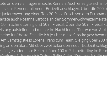
rtete an den vier Tagen in sechs Rennen. Auch er zeigte sich in
er sechs Rennen mit neuer Bestzeit anschlagen. Über die 200 
er Juniorenwertung einen Top-20-Platz. Frisch von den Europame
startete auch Rosanna Larocca an den Sommer-Schweizermeister
 50 m Schmetterling und 50 m Freistil. Über die 50 m Freistil k
istung aufstellen und meinte im Nachhinein: "Das war von A bis
eine fünftbeste Zeit, die ich je über diese Strecke geschwomme
" Am Samstag stiess Lorena Frano zum Team. Sie ging über 200
ng an den Start. Mit über zwei Sekunden neuer Bestzeit schlu
stätigte zudem ihre Bestzeit über 100 m Schmetterling im Ren
 Wettkampf", freute sich Trainer Balint Sirko. "Das lässt für die 
er Schritt nach vorne!"