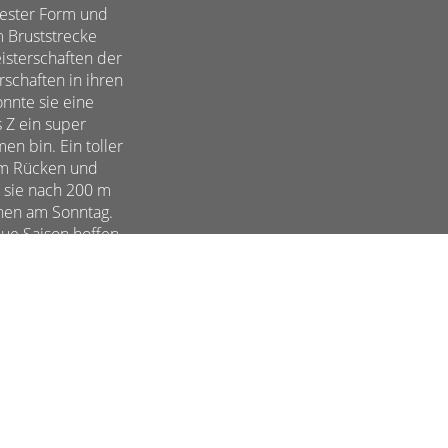
 bester Form und
m Bruststrecke
isterschaften der
schaften in ihren
onnte sie eine
 Z ein super
n bin. Ein toller
 m Rücken und
g sie nach 200 m
nen am Sonntag.
neue Saison hoffen.