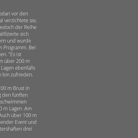
odari vor den
 verzichtete sie,
 Jedoch der Reihe
fizierte sich
gern und wurde
em Programm. Bei
en. "Es ist
amm über 200 m
m Lagen ebenfalls
 bin zufrieden,
200 m Brust in
g den fünften
pf schwimmen
400 m Lagen. Am
 Auch über 100 m
nender Event und
tershaften drei