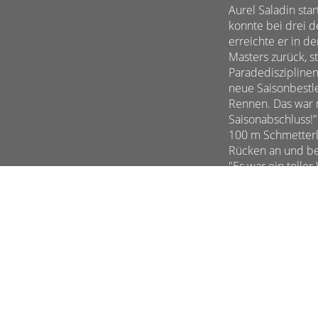
Aurel Saladin sta
konnte bei drei d
erreichte er in d
Masters zurück, 
Paradedisziplinen
neue Saisonbestle
Rennen. Das war m
Saisonabschluss!
100 m Schmetterli
Rücken an und be
"Es war ein toller
Das war ein gross