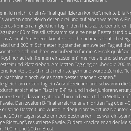
nn ich mich für ein A-Final qualifizieren könnte", meinte Ella N
Es wurden dann gleich deren drei und auf einen weiteren A-Final
nderes Rennen am gleichen Tag in den Finals zu konzentrieren.
ag über 400 m Freistil schwamm sie eine neue Bestzeit und quali
 das A-Final. Am Abend konnte sie sich nochmals deutlich stei
reistil und 200 m Schmetterling standen am zweiten Tag auf d
nnte sie sich mit ihren Vorlaufzeiten für die A-Finals qualifizier
m Kopf nur auf ein Rennen einzustellen", meinte sie und schw
 Bestzeit und Platz sieben. Am letzten Tag ging es über die 200 
bend konnte sie sich nicht mehr steigern und wurde Zehnte. "Ich
 Nachhinein noch vieles hätte besser machen können."
zte gleich am ersten Tag ein Ausrufezeichen und schwamm die 
odurch er sich einen Platz im B-Final und in der Juniorenwertun
a merkte ich, dass ich gut drauf bin und einen tollen Wettkam
h Favale. Den zweiten B-Final erreichte er am dritten Tag über 
e er seine Bestzeit und wurde in der Juniorenwertung Neunter.
t und 200 m Lagen setzte er neue Bestmarken. "Es war ein span
htige Richtung", resümierte Favale. Zudem knackte er an der Meis
m, 100 m und 200 m Brust.