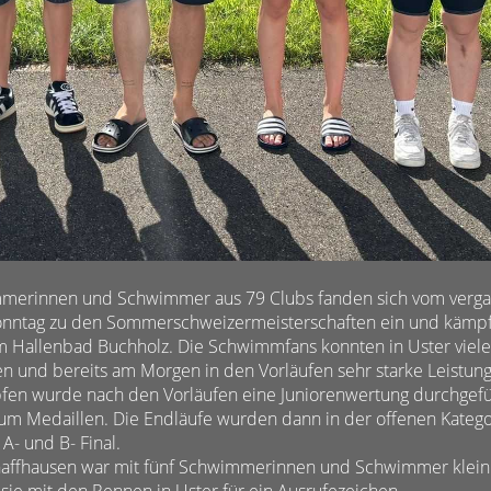
merinnen und Schwimmer aus 79 Clubs fanden sich vom verg
onntag zu den Sommerschweizermeisterschaften ein und kämp
 im Hallenbad Buchholz. Die Schwimmfans konnten in Uster vie
n und bereits am Morgen in den Vorläufen sehr starke Leistun
pfen wurde nach den Vorläufen eine Juniorenwertung durchgefü
 um Medaillen. Die Endläufe wurden dann in der offenen Kateg
A- und B- Final.
affhausen war mit fünf Schwimmerinnen und Schwimmer klein 
sie mit den Rennen in Uster für ein Ausrufezeichen.