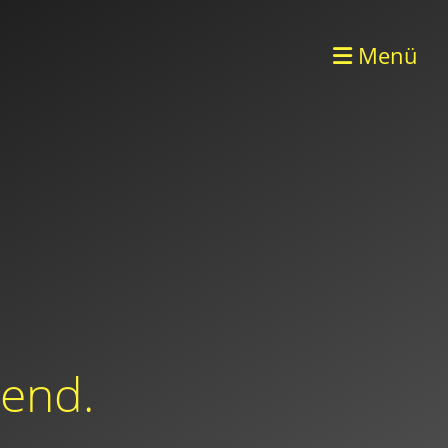
Menü
dend.