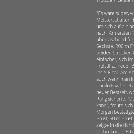
"Es wäre super, we
Meisterschaften. 
um sich auf ein a
nach: Am ersten T
überraschend für
Sechste. 200 m F
beiden Strecken ko
einfacher, sich i
Freistil zu neuer
ins A-Final. Am A
auch wenn man im
Danilo Favale set
neuer Bestzeit, w
Rang sicherte. "D
kann", freute sic
Morgen bestätigt
Brust, 50 m Brus
zeigte in die ric
Clubrekorde: 50 