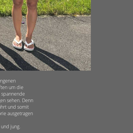
angenen
ften um die
le spannende
gen sehen. Denn
hrt und somit
orie ausgetragen
und jung.