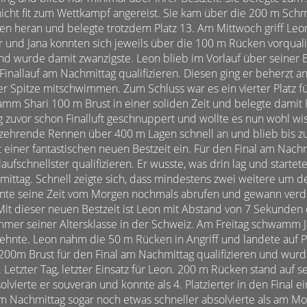
icht fit zum Wettkampf angereist. Sie kam über die 200 m Schme
ten heran und belegte trotzdem Platz 13. Am Mittwoch griff Leon
 und Jana konnten sich jeweils über die 100 m Rücken vorqualifi
und wurde damit zwanzigste. Leon blieb im Vorlauf über seiner B
 Finallauf am Nachmittag qualifizieren. Diesen ging er beherzt a
r Spitze mitschwimmen. Zum Schluss war es ein vierter Platz f
m Shari 100 m Brust in einer soliden Zeit und belegte damit P
g zuvor schon Finalluft geschnuppert und wollte es nun wohl wis
tezehrende Rennen über 400 m Lagen schnell an und blieb bis z
t einer fantastischen neuen Bestzeit ein. Für den Final am Nach
laufschnellster qualifizieren. Er wusste, was drin lag und startet
mittag. Schnell zeigte sich, dass mindestens zwei weitere um d
nnte seine Zeit vom Morgen nochmals abrufen und gewann verd
it dieser neuen Bestzeit ist Leon mit Abstand von 7 Sekunden 
mmer seiner Altersklasse in der Schweiz. Am Freitag schwamm 
nte. Leon nahm die 50 m Rücken in Angriff und landete auf Pl
200m Brust für den Final am Nachmittag qualifizieren und wur
. Letzter Tag, letzter Einsatz für Leon. 200 m Rücken stand auf
olvierte er souverän und konnte als 4. Platzierter in den Final 
m Nachmittag sogar noch etwas schneller absolvierte als am M