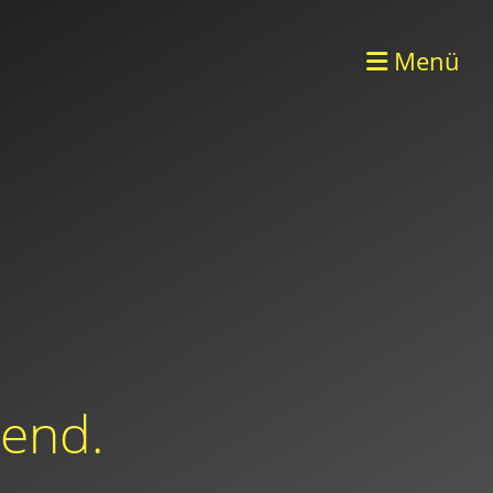
Menü
dend.