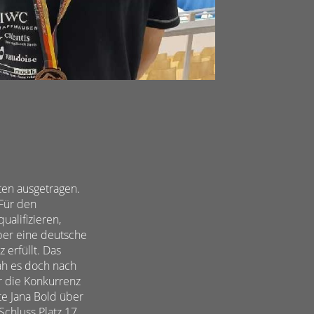
ten ausgetragen.
Für den
alifizieren,
über eine deutsche
 erfüllt. Das
ah es doch nach
r die Konkurrenz
te Jana Bold über
chluss Platz 17.