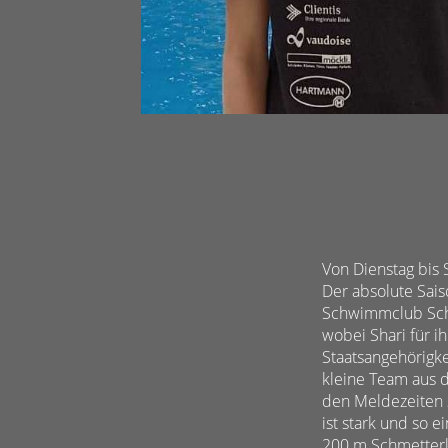
Von Dienstag bis 
Der absolute Sai
Schwimmclub Schaf
wobei Shari für i
Staatsangehörigkei
kleine Team aus d
den Meldezeiten s
ist stark und so 
200 m Schmetterli