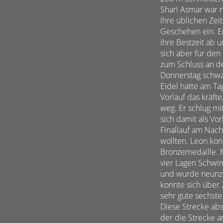
Shari Asmar war n
ihre üblichen Zei
Geschehen ein. Er
ihre Bestzeit ab 
sich aber für den
zum Schluss an de
Donnerstag schwam
Eidel hatte am Ta
Vorlauf das kräf
weg. Er schlug mi
sich damit als Vor
Finallauf am Nach
wollten. Leon ko
Bronzemedaille. M
vier Lagen Schwi
und wurde neunzeh
konnte sich über 
sehr gute sechste
Diese Strecke abs
der die Strecke a