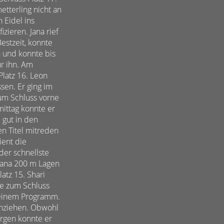
tterling nicht an
 Eidel ins
zieren. Jana rief
estzeit, konnte
n und konnte bis
ür ihn. Am
latz 16. Leon
sen. Er ging im
um Schluss vorne
mittag konnte er
e gut in den
en Titel mitreden
ient die
der schnellste
Jana 200 m Lagen
atz 15. Shari
de zum Schluss
 seinem Programm.
einziehen. Obwohl
orgen konnte er