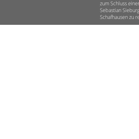
zum Schluss eine
Sebastian Siebur
Schafhausen zu r