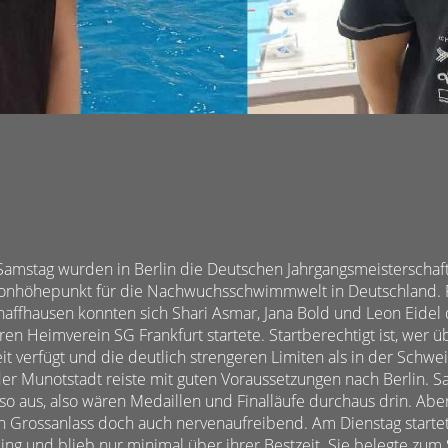
Samstag wurden in Berlin die Deutschen Jahrgangsmeisterschaf
sonhöhepunkt für die Nachwuchsschwimmwelt in Deutschland. 
fhausen konnten sich Shari Asmar, Jana Bold und Leon Eidel qu
hren Heimverein SG Frankfurt startete. Startberechtigt ist, wer 
t verfügt und die deutlich strengeren Limiten als in der Schweiz
er Munotstadt reiste mit guten Voraussetzungen nach Berlin. S
o aus, also wären Medaillen und Finalläufe durchaus drin. Abe
ein Grossanlass doch auch nervenaufreibend. Am Dienstag starte
ng und blieb nur minimal über ihrer Bestzeit. Sie belegte zum S