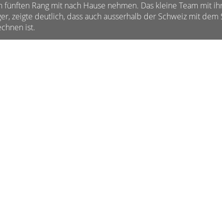
n fünften Rang mit nach Hause nehmen. Das kleine Team mit ihr
ger, zeigte deutlich, dass auch ausserhalb der Schweiz mit d
echnen ist.