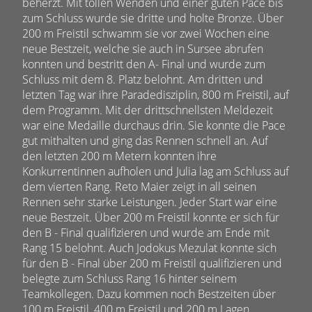
beherzt. Mit tollen Wenden und einer guten Pace bis
zum Schluss wurde sie dritte und holte Bronze. Über
200 m Freistil schwamm sie vor zwei Wochen eine
neue Bestzeit, welche sie auch in Sursee abrufen
konnten und bestritt den A- Final und wurde zum
Schluss mit dem 8. Platz belohnt. Am dritten und
letzten Tag war ihre Paradedisziplin, 800 m Freistil, auf
dem Programm. Mit der drittschnellsten Meldezeit
war eine Medaille durchaus drin. Sie konnte die Pace
gut mithalten und ging das Rennen schnell an. Auf
den letzten 200 m Metern konnten ihre
Konkurrentinnen aufholen und Julia lag am Schluss auf
dem vierten Rang. Reto Maier zeigt in all seinen
Rennen sehr starke Leistungen. Jeder Start war eine
neue Bestzeit. Über 200 m Freistil konnte er sich für
den B - Final qualifizieren und wurde am Ende mit
Rang 15 belohnt. Auch Jodokus Mezulat konnte sich
für den B - Final über 200 m Freistil qualifizieren und
belegte zum Schluss Rang 16 hinter seinem
Teamkollegen. Dazu kommen noch Bestzeiten über
100 m Freistil, 400 m Freistil und 200 m Lagen.