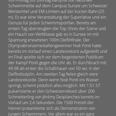
Schwimmelite auf dem Campus Sursee um Schweizer
Meistertitel und EM-Limiten auf der kurzen Bahn (25
m). Es war eine Veranstaltung der Superlative und ein
Genuss für jeden Schwimmsportfan. Bereits am
ersten Tag überzeugten die Top-Shots der Szene und
ein Hauch von Weltklasse gab es in Sursee im mit
Spannung erwarteten 100m Delfinfinale. Der
Olympiabronzemedaillengewinner Noè Ponti hatte
bereits im Vorlauf einen Landesrekord aufgestellt und
im Final spielte sich vor dem begeisterten Publikum
der Kampf Ponti gegen die Uhr ab. Er durchbrach mit
49.98 als erster die Schallmauer von 50 sec in der
Delfindisziplin. Am zweiten Tag fielen gleich viere
Landesrekorde. Denn wenn Noè Ponti ins Wasser
springt, scheint plötzlich alles möglich. Mit 1:51.57
pulverisierte er den Schweizerrekord über 200
Schmetterling von Jérémy Desplanches bereits im
Vorlauf um 2,4 Sekunden. Die 1500 Freistil der
Herren präsentierte sich als Demonstration von
jungen Schwimmern. Vor allem war es ein ganz