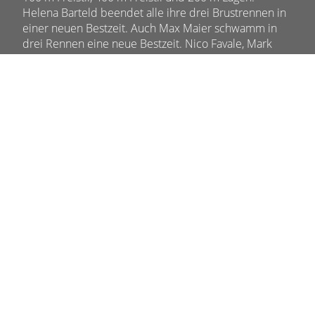
Helena Barteld beendet alle ihre drei Brustrennen in
einer neuen Bestzeit. Auch Max Maier schwamm in
drei Rennen eine neue Bestzeit. Nico Favale, Mark
Hany und Ella Nodari konnten je einmal in einer
neuen Bestzeit ihre Rennen beenden. Es waren
fulminante Tage in Sursee und die Schwimmelite der
Schweiz zeigte deutlich, was den Schwimmsport
ausmacht. Nun wird sich die Schaffhauser Truppe erst
einmal erholen, bevor es dann wieder täglich ein bis
zweimal ins Wasser geht.